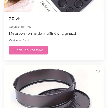
20 zł
Artykuł: 0011761
Metalowa forma do muffinów 12 gniazd
W sklepe: 6 szt.
Dodaj do koszyka