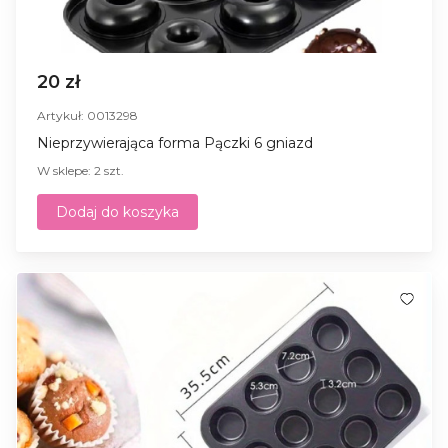
20 zł
Artykuł: 0013298
Nieprzywierająca forma Pączki 6 gniazd
W sklepe: 2 szt.
Dodaj do koszyka