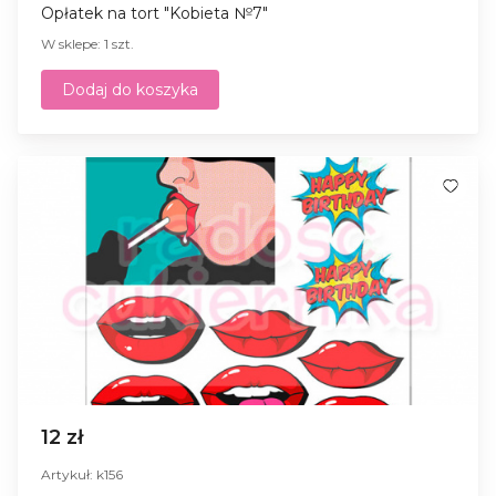
Opłatek na tort "Kobieta №7"
W sklepe: 1 szt.
Dodaj do koszyka
12 zł
Artykuł: k156