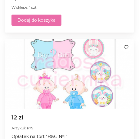
W sklepe: 1 szt.
Dodaj do koszyka
12 zł
Artykuł: k79
Opłatek na tort "B&G №1"