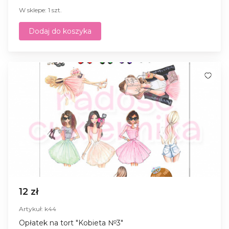
W sklepe: 1 szt.
Dodaj do koszyka
12 zł
Artykuł: k44
Opłatek na tort "Kobieta №3"