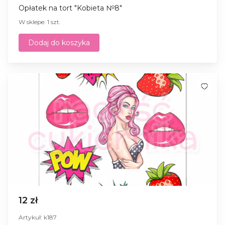
Opłatek na tort "Kobieta №8"
W sklepe: 1 szt.
Dodaj do koszyka
12 zł
Artykuł: k187