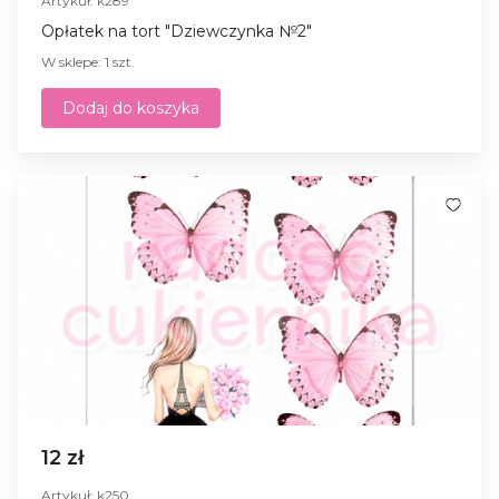
Artykuł: k289
Opłatek na tort "Dziewczynka №2"
W sklepe: 1 szt.
Dodaj do koszyka
12 zł
Artykuł: k250