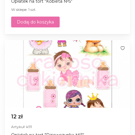
Opłatek na tort "Kobieta №5"
W sklepe: 1 szt.
Dodaj do koszyka
12 zł
Artykuł: k111
Opłatek na tort "Dziewczynka №1"