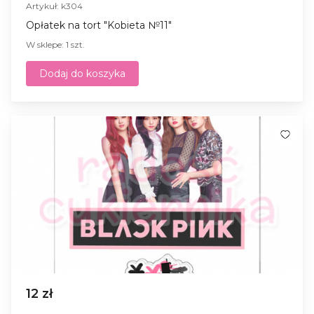
Artykuł: k304
Opłatek na tort "Kobieta №11"
W sklepe: 1 szt.
Dodaj do koszyka
12 zł