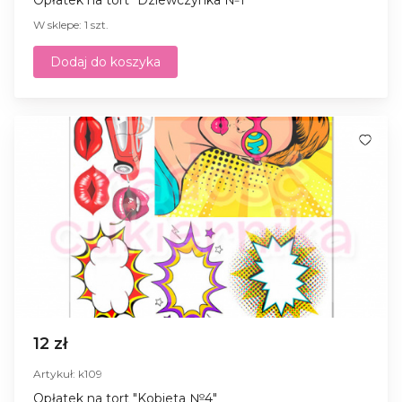
W sklepe: 1 szt.
Dodaj do koszyka
12 zł
Artykuł: k109
Opłatek na tort "Kobieta №4"