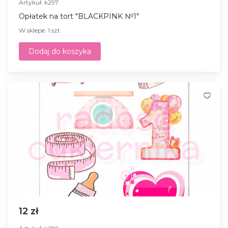
Artykuł: k297
Opłatek na tort "BLACKPINK №1"
W sklepe: 1 szt.
Dodaj do koszyka
12 zł