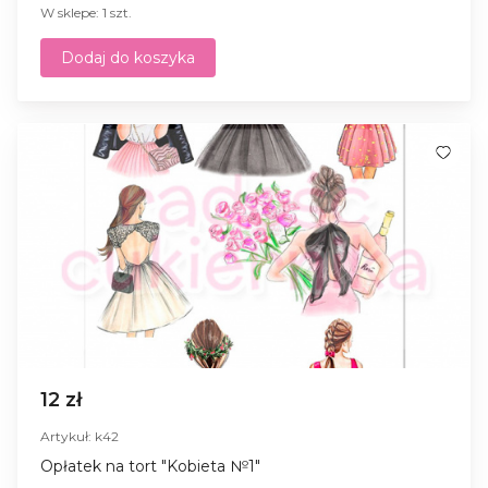
W sklepe: 1 szt.
Dodaj do koszyka
12 zł
Artykuł: k42
Opłatek na tort "Kobieta №1"