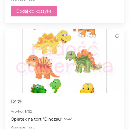
Dodaj do koszyka
12 zł
Artykuł: k152
Opłatek na tort "Dinozaur №4"
W sklepe: 1 szt.