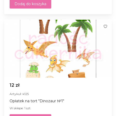
Dodaj do koszyka
12 zł
Artykuł: k125
Opłatek na tort "Dinozaur №1"
W sklepe: 1 szt.