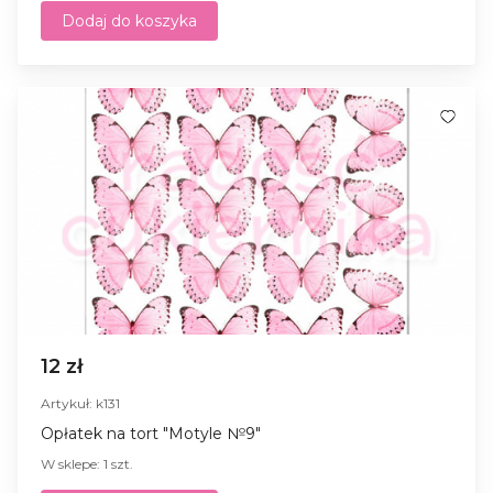
Dodaj do koszyka
12 zł
Artykuł: k131
Opłatek na tort "Motyle №9"
W sklepe: 1 szt.