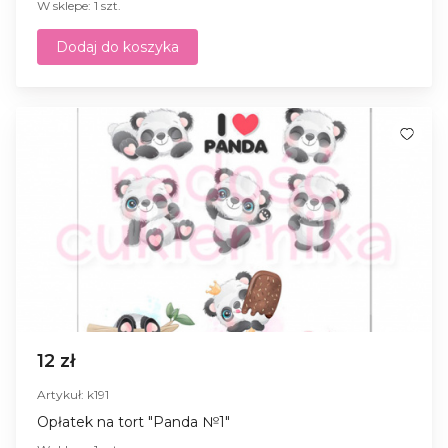
W sklepe: 1 szt.
Dodaj do koszyka
12 zł
Artykuł: k191
Opłatek na tort "Panda №1"