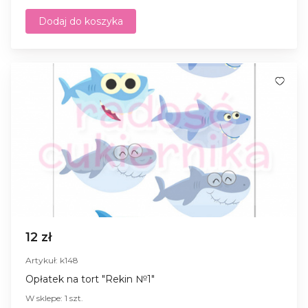
Dodaj do koszyka
12 zł
Artykuł: k148
Opłatek na tort "Rekin №1"
W sklepe: 1 szt.