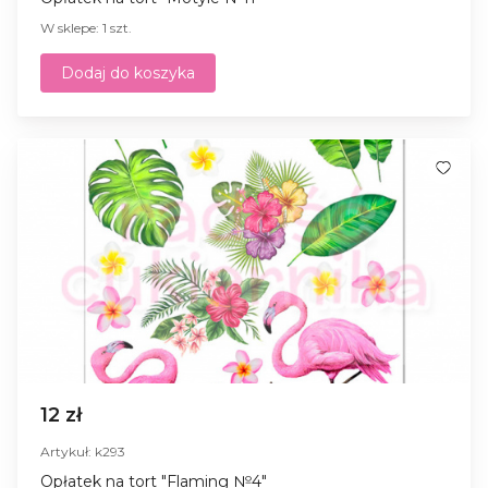
W sklepe: 1 szt.
Dodaj do koszyka
12 zł
Artykuł: k293
Opłatek na tort "Flaming №4"