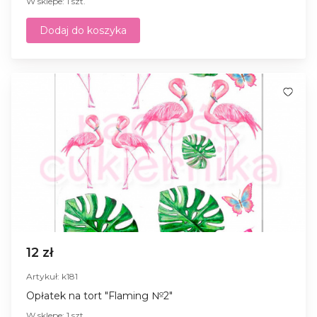
W sklepe: 1 szt.
Dodaj do koszyka
12 zł
Artykuł: k181
Opłatek na tort "Flaming №2"
W sklepe: 1 szt.