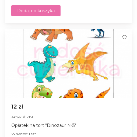
Dodaj do koszyka
12 zł
Artykuł: k151
Opłatek na tort "Dinozaur №3"
W sklepe: 1 szt.