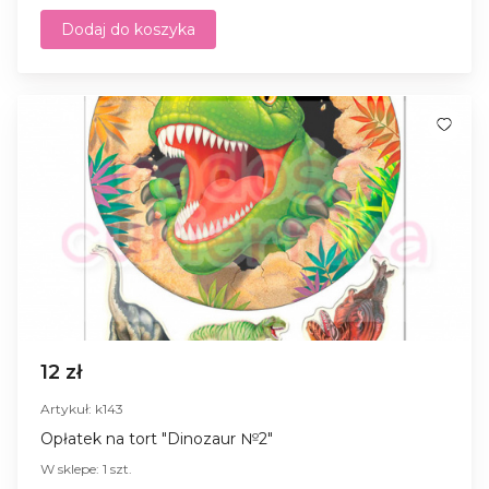
Dodaj do koszyka
12 zł
Artykuł: k143
Opłatek na tort "Dinozaur №2"
W sklepe: 1 szt.