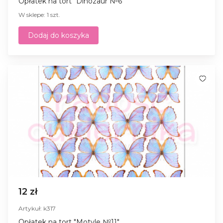
Opłatek na tort "Dinozaur №6"
W sklepe: 1 szt.
Dodaj do koszyka
12 zł
Artykuł: k317
Opłatek na tort "Motyle №11"