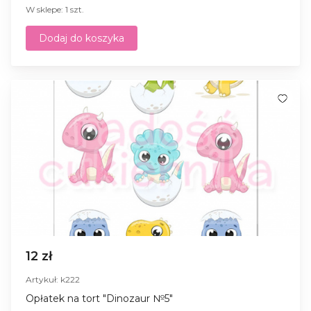
W sklepe: 1 szt.
Dodaj do koszyka
12 zł
Artykuł: k222
Opłatek na tort "Dinozaur №5"