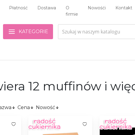
Płatność
Dostawa
O
Nowośći
Kontakt
firmie
KATEGORIE
era 12 muffinów i wię
azwa
Cena
Nowość