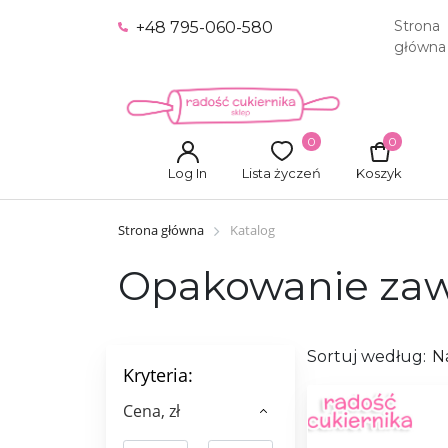
Strona
+48 795-060-580
główna
0
0
Log In
Lista życzeń
Koszyk
Strona główna
Katalog
Opakowanie zawi
Sortuj według:
N
Kryteria:
Сena, zł