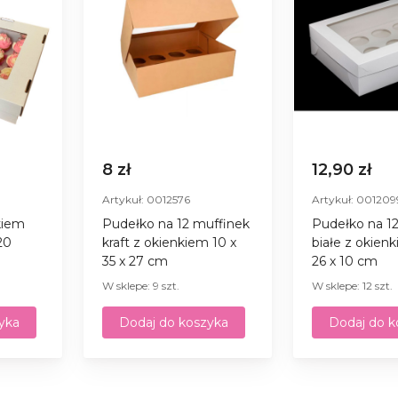
8 zł
12,90 zł
Artykuł: 0012576
Artykuł: 001209
kiem
Pudełko na 12 muffinek
Pudełko na 1
20
kraft z okienkiem 10 x
białe z okienk
35 x 27 cm
26 х 10 cm
W sklepe: 9 szt.
W sklepe: 12 szt.
yka
Dodaj do koszyka
Dodaj do k