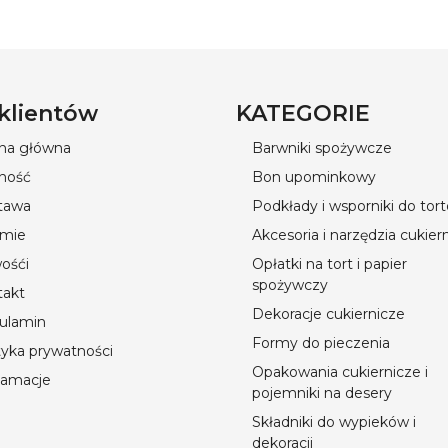
 klientów
KATEGORIE
ona główna
Barwniki spożywcze
ność
Bon upominkowy
tawa
Podkłady i wsporniki do tor
rmie
Akcesoria i narzędzia cukier
ośći
Opłatki na tort i papier
spożywczy
takt
Dekoracje cukiernicze
ulamin
Formy do pieczenia
tyka prywatności
Opakowania cukiernicze i
lamacje
pojemniki na desery
Składniki do wypieków i
dekoracji