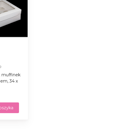
9
2 muffinek
iem, 34 х
oszyka