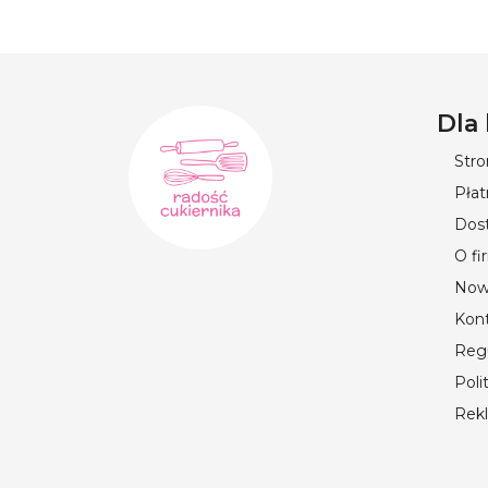
Dla
Str
Płat
Dos
O fi
Now
Kon
Reg
Poli
Rek