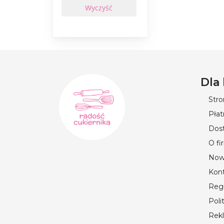
Dla
Str
Płat
Dos
O fi
Now
Kon
Reg
Poli
Rek