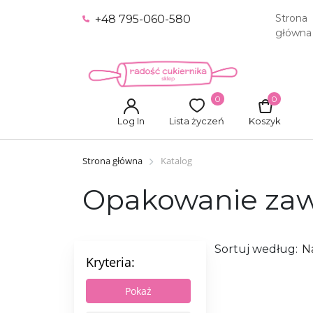
Strona
+48 795-060-580
główna
0
0
Log In
Lista życzeń
Koszyk
Strona główna
Katalog
Opakowanie zawi
Sortuj według:
N
Kryteria: