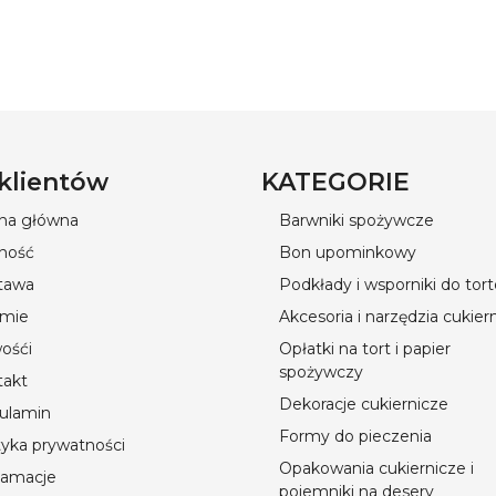
 klientów
KATEGORIE
ona główna
Barwniki spożywcze
ność
Bon upominkowy
tawa
Podkłady i wsporniki do tor
rmie
Akcesoria i narzędzia cukier
ośći
Opłatki na tort i papier
spożywczy
takt
Dekoracje cukiernicze
ulamin
Formy do pieczenia
tyka prywatności
Opakowania cukiernicze i
lamacje
pojemniki na desery