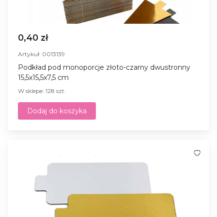
0,40 zł
Artykuł: 0013139
Podkład pod monoporcje złoto-czarny dwustronny
15,5x15,5x7,5 cm
W sklepe: 128 szt.
Dodaj do koszyka