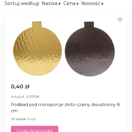
Sortuj według:
Nazwa
Cena
Nowość
0,40 zł
Artykuł: 0013518
Podkład pod monoporcje złoto-czarny dwustronny 8
cm
W sklepe: 9 szt.
Dodaj do koszyka