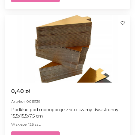
0,40 zł
Artykuł: 0013139
Podkład pod monoporcje złoto-czarny dwustronny
15,5x15,5x7,5 cm
W sklepe: 128 szt.