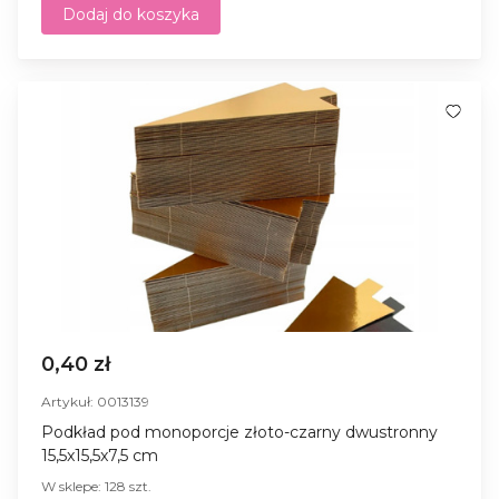
Dodaj do koszyka
0,40 zł
Artykuł: 0013139
Podkład pod monoporcje złoto-czarny dwustronny
15,5x15,5x7,5 cm
W sklepe: 128 szt.