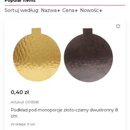
Popular Items
Sortuj według:
Nazwa
Cena
Nowość
0,40 zł
Artykuł: 0013518
Podkład pod monoporcje złoto-czarny dwustronny 8
cm
W sklepe: 9 szt.