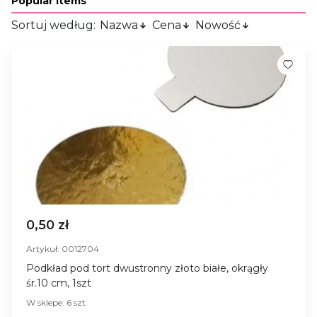
Popular Items
Sortuj według:
Nazwa
Cena
Nowość
0,50 zł
Artykuł: 0012704
Podkład pod tort dwustronny złoto białe, okrągły
śr.10 cm, 1szt
W sklepe: 6 szt.