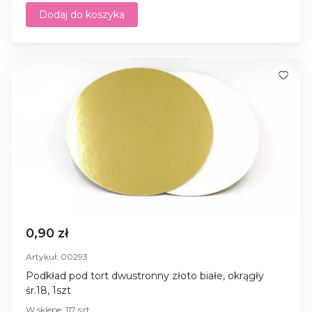
Dodaj do koszyka
0,90 zł
Artykuł: 00293
Podkład pod tort dwustronny złoto białe, okrągły
śr.18, 1szt
W sklepe: 117 szt.