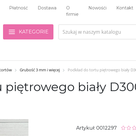
Płatność
Dostawa
O
Nowośći
Kontakt
firmie
KATEGORIE
 tortów
Grubość 3 mm i więcej
Podkład do tortu piętrowego biały D3
tu piętrowego biały D
Artykuł: 0012297