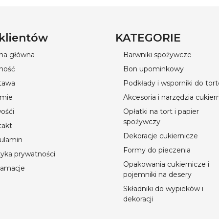
 klientów
KATEGORIE
ona główna
Barwniki spożywcze
ność
Bon upominkowy
tawa
Podkłady i wsporniki do tor
rmie
Akcesoria i narzędzia cukier
ośći
Opłatki na tort i papier
spożywczy
takt
Dekoracje cukiernicze
ulamin
Formy do pieczenia
tyka prywatności
Opakowania cukiernicze i
lamacje
pojemniki na desery
Składniki do wypieków i
dekoracji