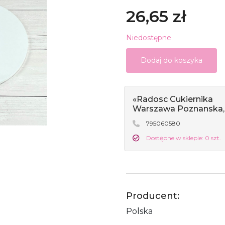
26,65 zł
Niedostępne
Dodaj do koszyka
«Radosc Cukiernika
Warszawa Poznanska,
795060580
Dostępne w sklepie: 0 szt.
Producent:
Polska