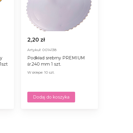
2,20 zł
Artykuł: 0014138
ny
Podkład srebrny PREMIUM
1szt
śr.240 mm 1 szt.
W sklepe: 10 szt.
Dodaj do koszyka