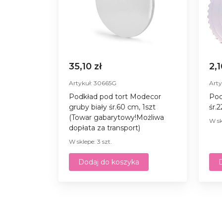
35,10 zł
2,1
Artykuł: 30665G
Arty
Podkład pod tort Modecor
Pod
gruby biały śr.60 cm, 1szt
śr.
(Towar gabarytowy!Możliwa
W sk
dopłata za transport)
W sklepe: 3 szt.
Dodaj do koszyka