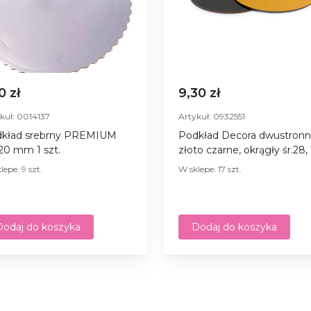
0 zł
9,30 zł
kuł: 0014137
Artykuł: 0932551
kład srebrny PREMIUM
Podkład Decora dwustron
220 mm 1 szt.
złoto czarne, okrągły śr.28, 
lepe: 9 szt.
W sklepe: 17 szt.
Dodaj do koszyka
Dodaj do koszyka