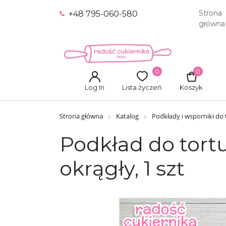
Strona
+48 795-060-580
główna
0
0
Log In
Lista życzeń
Koszyk
Strona główna
Katalog
Podkłady i wsporniki do
Podkład do tor
okrągły, 1 szt