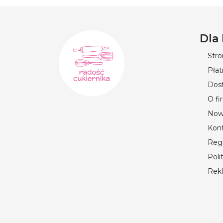
Dla
Str
Płat
Dos
O fi
Now
Kon
Reg
Poli
Rek