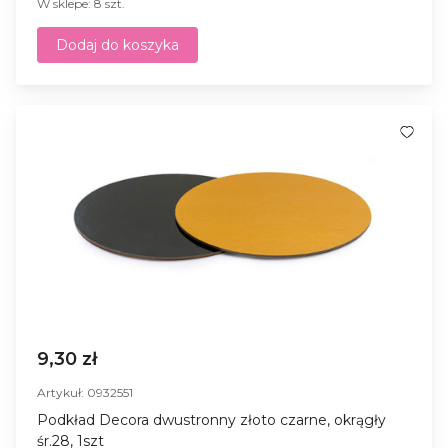
W sklepe: 8 szt.
Dodaj do koszyka
9,30 zł
Artykuł: 0932551
Podkład Decora dwustronny złoto czarne, okrągły
śr.28, 1szt