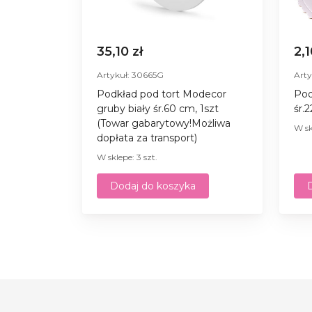
35,10 zł
2,1
Artykuł: 30665G
Arty
Podkład pod tort Modecor
Pod
gruby biały śr.60 cm, 1szt
śr.
(Towar gabarytowy!Możliwa
W sk
dopłata za transport)
W sklepe: 3 szt.
Dodaj do koszyka