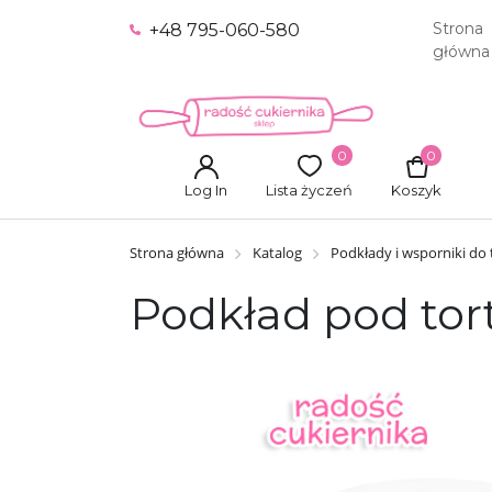
Strona
+48 795-060-580
główna
0
0
Log In
Lista życzeń
Koszyk
Strona główna
Katalog
Podkłady i wsporniki do
Podkład pod tort