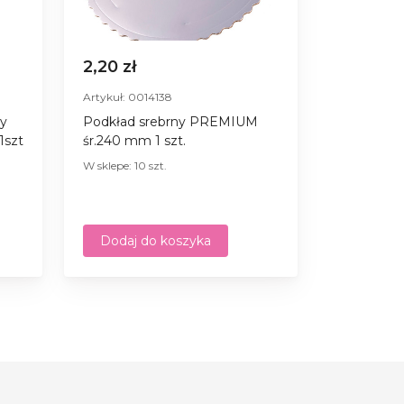
2,20 zł
Artykuł: 0014138
ny
Podkład srebrny PREMIUM
1szt
śr.240 mm 1 szt.
W sklepe: 10 szt.
Dodaj do koszyka