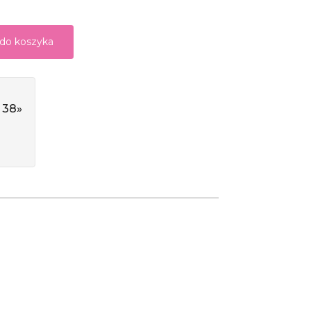
 do koszyka
 38»