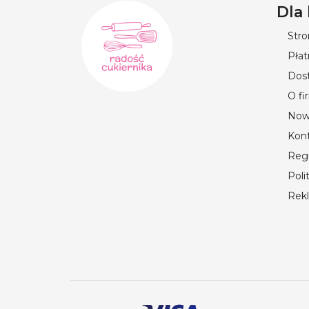
Dla
Str
Płat
Dos
O fi
Now
Kon
Reg
Poli
Rek