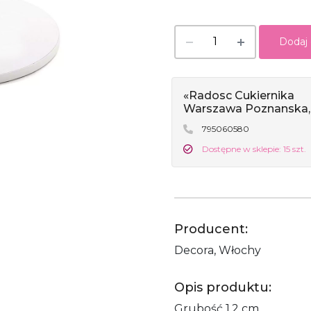
Dodaj
«Radosc Cukiernika
Warszawa Poznanska,
795060580
Dostępne w sklepie: 15 szt.
Producent:
Decora, Włochy
Opis produktu:
Grubość 1,2 cm