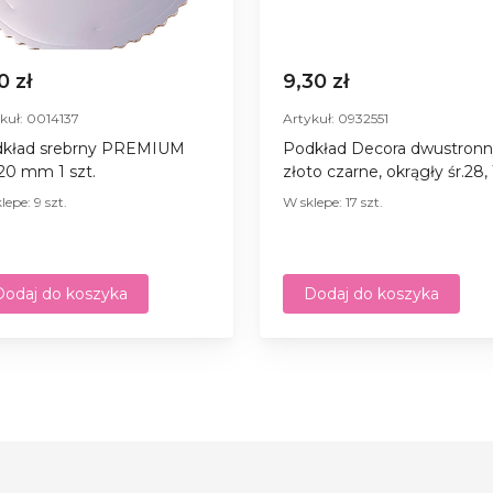
0 zł
9,30 zł
kuł: 0014137
Artykuł: 0932551
kład srebrny PREMIUM
Podkład Decora dwustron
220 mm 1 szt.
złoto czarne, okrągły śr.28, 
lepe: 9 szt.
W sklepe: 17 szt.
Dodaj do koszyka
Dodaj do koszyka