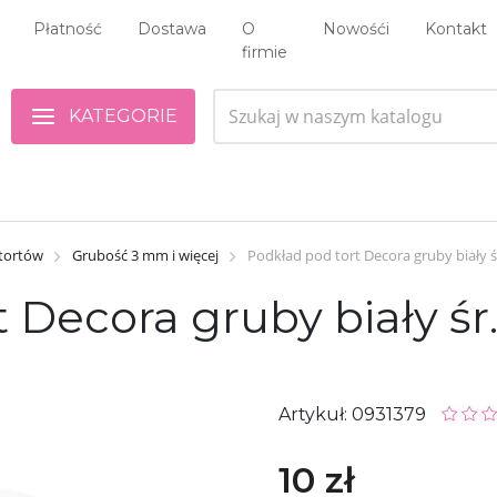
Płatność
Dostawa
O
Nowośći
Kontakt
firmie
KATEGORIE
 tortów
Grubość 3 mm i więcej
Podkład pod tort Decora gruby biały ś
 Decora gruby biały śr.
Artykuł: 0931379
10 zł