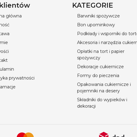
 klientów
KATEGORIE
ona główna
Barwniki spożywcze
ność
Bon upominkowy
tawa
Podkłady i wsporniki do tor
rmie
Akcesoria i narzędzia cukier
ośći
Opłatki na tort i papier
spożywczy
takt
Dekoracje cukiernicze
ulamin
Formy do pieczenia
tyka prywatności
Opakowania cukiernicze i
lamacje
pojemniki na desery
Składniki do wypieków i
dekoracji