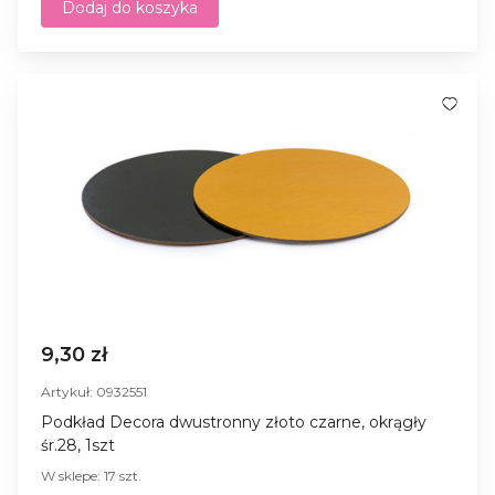
Dodaj do koszyka
9,30 zł
Artykuł: 0932551
Podkład Decora dwustronny złoto czarne, okrągły
śr.28, 1szt
W sklepe: 17 szt.