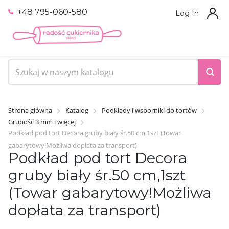
+48 795-060-580
Log In
Strona główna
Katalog
Podkłady i wsporniki do tortów
Grubość 3 mm i więcej
Podkład pod tort Decora gruby biały śr.50 cm,1szt (Towar
gabarytowy!Możliwa dopłata za transport)
Podkład pod tort Decora
gruby biały śr.50 cm,1szt
(Towar gabarytowy!Możliwa
dopłata za transport)