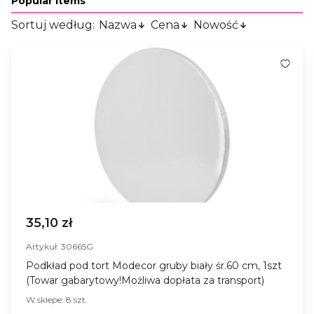
Popular Items
Sortuj według:
Nazwa
Cena
Nowość
35,10 zł
Artykuł: 30665G
Podkład pod tort Modecor gruby biały śr.60 cm, 1szt
(Towar gabarytowy!Możliwa dopłata za transport)
W sklepe: 8 szt.