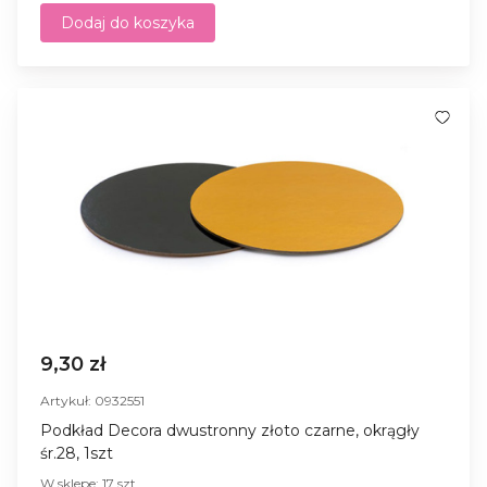
Dodaj do koszyka
9,30 zł
Artykuł: 0932551
Podkład Decora dwustronny złoto czarne, okrągły
śr.28, 1szt
W sklepe: 17 szt.