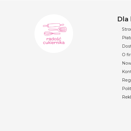
Dla
Str
Płat
Dos
O fi
Now
Kon
Reg
Poli
Rek