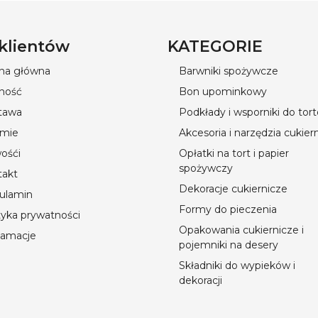
 klientów
KATEGORIE
ona główna
Barwniki spożywcze
ność
Bon upominkowy
tawa
Podkłady i wsporniki do tor
rmie
Akcesoria i narzędzia cukier
ośći
Opłatki na tort i papier
spożywczy
takt
Dekoracje cukiernicze
ulamin
Formy do pieczenia
tyka prywatności
Opakowania cukiernicze i
lamacje
pojemniki na desery
Składniki do wypieków i
dekoracji