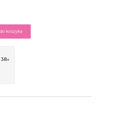
 do koszyka
 38»