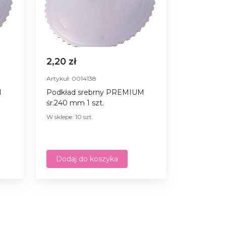
2,20 zł
Artykuł: 0014138
M
Podkład srebrny PREMIUM
śr.240 mm 1 szt.
W sklepe: 10 szt.
Dodaj do koszyka