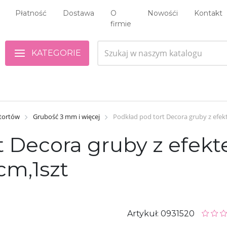
Płatność
Dostawa
O
Nowośći
Kontakt
firmie
KATEGORIE
 tortów
Grubość 3 mm i więcej
Podkład pod tort Decora gruby z efe
t Decora gruby z efek
cm,1szt
Artykuł: 0931520