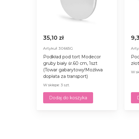
35,10 zł
9,
Artykuł: 30665G
Arty
Podkład pod tort Modecor
Pod
gruby biały śr.60 cm, 1szt
zło
(Towar gabarytowy!Możliwa
W sk
dopłata za transport)
W sklepe: 3 szt.
Dodaj do koszyka