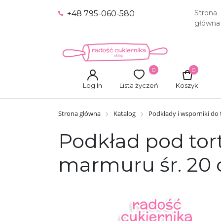
Strona
+48 795-060-580
główna
0
0
Log In
Lista życzeń
Koszyk
Strona główna
Katalog
Podkłady i wsporniki do
Podkład pod tor
marmuru śr. 20 