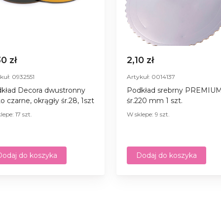
30 zł
2,10 zł
kuł: 0932551
Artykuł: 0014137
kład Decora dwustronny
Podkład srebrny PREMIU
to czarne, okrągły śr.28, 1szt
śr.220 mm 1 szt.
lepe: 17 szt.
W sklepe: 9 szt.
Dodaj do koszyka
Dodaj do koszyka