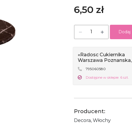
6,50 zł
Dodaj
«Radosc Cukiernika
Warszawa Poznanska,
795060580
Dostępne w sklepie: 6 szt.
Producent:
Decora, Włochy