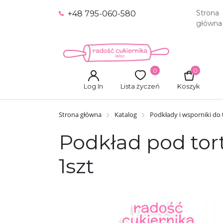
Strona
+48 795-060-580
główna
0
0
Log In
Lista życzeń
Koszyk
Strona główna
Katalog
Podkłady i wsporniki do
Podkład pod tort 
1szt