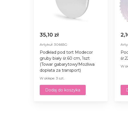
35,10 zł
2,1
Artykuł: 30665G
Arty
Podkład pod tort Modecor
Pod
gruby biały śr.60 cm, 1szt
śr.
(Towar gabarytowy!Możliwa
W sk
dopłata za transport)
W sklepe: 3 szt.
Dodaj do koszyka