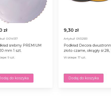
0 zł
9,30 zł
kuł: 0014137
Artykuł: 0932551
kład srebrny PREMIUM
Podkład Decora dwustron
220 mm 1 szt.
złoto czarne, okrągły śr.28, 
lepe: 9 szt.
W sklepe: 17 szt.
Dodaj do koszyka
Dodaj do koszyka