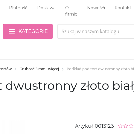
Płatność
Dostawa
O
Nowośći
Kontakt
firmie
KATEGORIE
 tortów
Grubość 3 mm i więcej
Podkład pod tort dwustronny złoto biał
dwustronny złoto biały 
Artykuł: 0013123