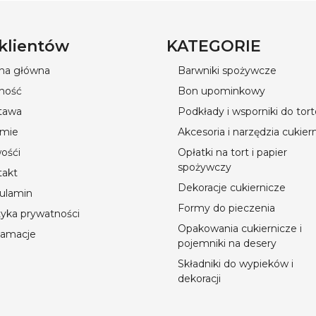
 klientów
KATEGORIE
ona główna
Barwniki spożywcze
ność
Bon upominkowy
tawa
Podkłady i wsporniki do tor
rmie
Akcesoria i narzędzia cukier
ośći
Opłatki na tort i papier
spożywczy
takt
Dekoracje cukiernicze
ulamin
Formy do pieczenia
tyka prywatności
Opakowania cukiernicze i
lamacje
pojemniki na desery
Składniki do wypieków i
dekoracji