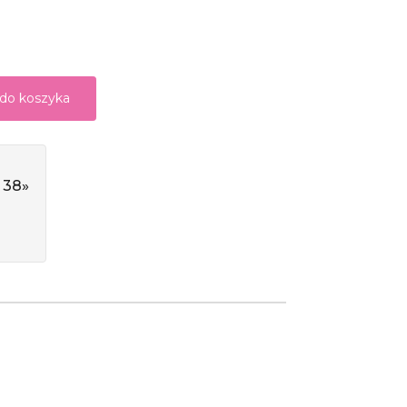
 do koszyka
 38»