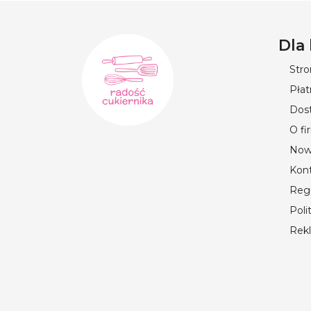
Dla
Str
Płat
Dos
O fi
Now
Kon
Reg
Poli
Rek