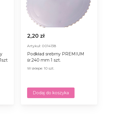
2,20 zł
Artykuł: 0014138
ny
Podkład srebrny PREMIUM
1szt
śr.240 mm 1 szt.
W sklepe: 10 szt.
Dodaj do koszyka