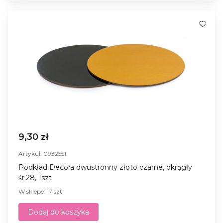
9,30 zł
Artykuł: 0932551
Podkład Decora dwustronny złoto czarne, okrągły
śr.28, 1szt
W sklepe: 17 szt.
Dodaj do koszyka