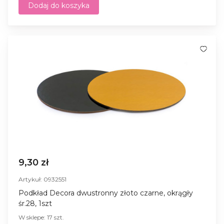
Dodaj do koszyka
9,30 zł
Artykuł: 0932551
Podkład Decora dwustronny złoto czarne, okrągły
śr.28, 1szt
W sklepe: 17 szt.