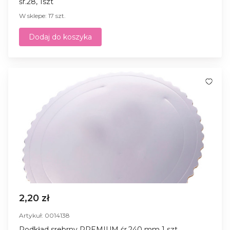
śr.28, 1szt
W sklepe: 17 szt.
Dodaj do koszyka
2,20 zł
Artykuł: 0014138
Podkład srebrny PREMIUM śr.240 mm 1 szt.