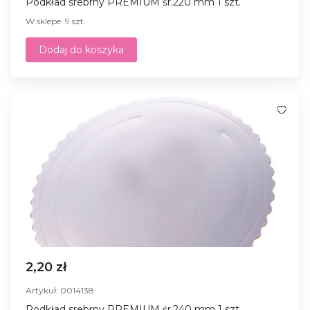
Podkład srebrny PREMIUM śr.220 mm 1 szt.
W sklepe: 9 szt.
Dodaj do koszyka
2,20 zł
Artykuł: 0014138
Podkład srebrny PREMIUM śr.240 mm 1 szt.