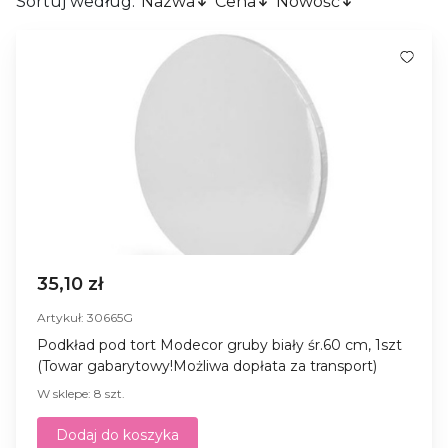
Sortuj według:
Nazwa
Cena
Nowość
35,10 zł
Artykuł: 30665G
Podkład pod tort Modecor gruby biały śr.60 cm, 1szt
(Towar gabarytowy!Możliwa dopłata za transport)
W sklepe: 8 szt.
Dodaj do koszyka