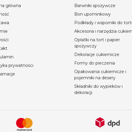
ona główna
Barwniki spożywcze
ność
Bon upominkowy
tawa
Podkłady i wsporniki do tor
rmie
Akcesoria i narzędzia cukier
ośći
Opłatki na tort i papier
spożywczy
takt
Dekoracje cukiernicze
ulamin
Formy do pieczenia
tyka prywatności
Opakowania cukiernicze i
lamacje
pojemniki na desery
Składniki do wypieków i
dekoracji