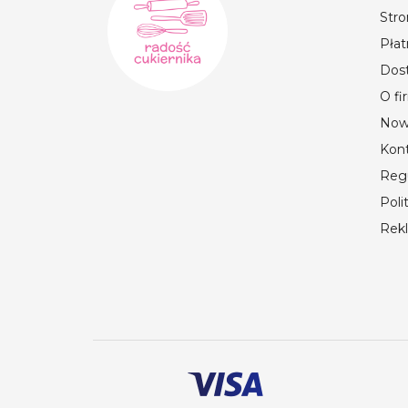
Str
Płat
Dos
O fi
Now
Kon
Reg
Poli
Rek