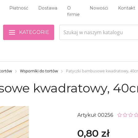
Płatność
Dostawa
O
Nowośći
Kontakt
firmie
KATEGORIE
 tortów
Wsporniki do tortów
Patyczki bambusowe kwadratowy, 40cm,
owe kwadratowy, 40cm
Artykuł: 00256
0,80 zł