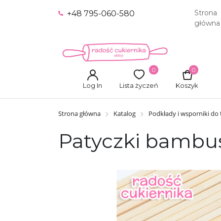
Strona
+48 795-060-580
główna
0
0
Log In
Lista życzeń
Koszyk
Strona główna
Katalog
Podkłady i wsporniki do
Patyczki bambus