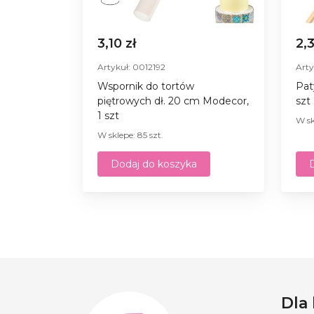
3,10 zł
2,
Artykuł: 0012192
Arty
Wspornik do tortów
Pat
piętrowych dł. 20 cm Modecor,
szt
1 szt
W sk
W sklepe: 85 szt.
Dodaj do koszyka
Dla