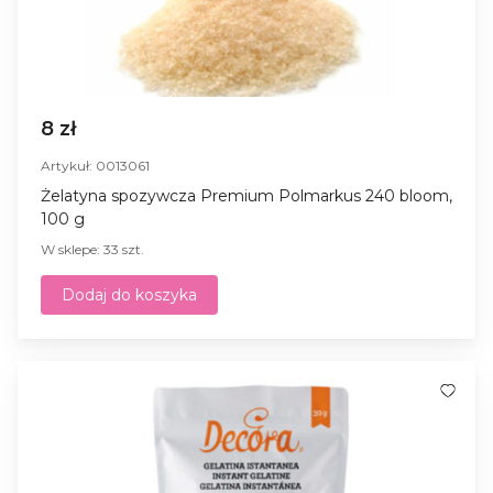
8 zł
Artykuł: 0013061
Żelatyna spozywcza Premium Polmarkus 240 bloom,
100 g
W sklepe: 33 szt.
Dodaj do koszyka