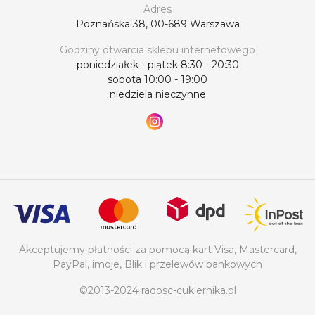
Adres
wszelkie pytania. Pracownicy sklepu „Radość
Poznańska 38, 00-689 Warszawa
cukiernika” dokładnie kontrolują terminy ważności i
warunki przechowywania wanilii, dodatków
Godziny otwarcia sklepu internetowego
spożywczych, przypraw i zagęstników.
poniedziałek - piątek 8:30 - 20:30
sobota 10:00 - 19:00
Gwarantujemy wysoką jakość i certyfikowaną
niedziela nieczynne
produkcję. Zamawiając u nas, masz pewność, że
otrzymasz świeże i wysokiej jakości produkty.
„Radość cukiernika” — Twój niezawodny partner w
świecie dodatków cukierniczych i przypraw.
Akceptujemy płatności za pomocą kart Visa, Mastercard,
PayPal, imoje, Blik i przelewów bankowych
©2013-2024 radosc-cukiernika.pl