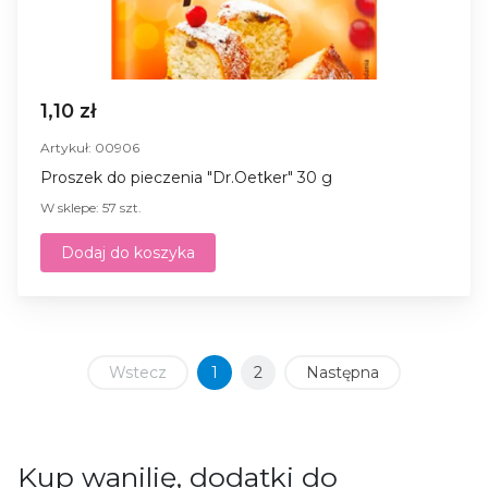
1,10 zł
Artykuł: 00906
Proszek do pieczenia "Dr.Oetker" 30 g
W sklepe: 57 szt.
Dodaj do koszyka
Wstecz
1
2
Następna
Kup wanilię, dodatki do