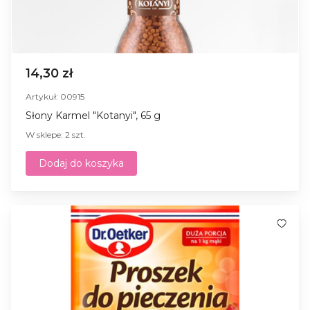
14,30 zł
Artykuł: 00915
Słony Karmel "Kotanyi", 65 g
W sklepe: 2 szt.
Dodaj do koszyka