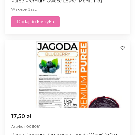
Puree Premium Owoce Lesne "Menii", 1 kg
W sklepe: 5 szt.
Dodaj do koszyka
17,50 zł
Artykuł: 0011081
Puree Premium Zamrożone Jagoda "Menii", 250 g