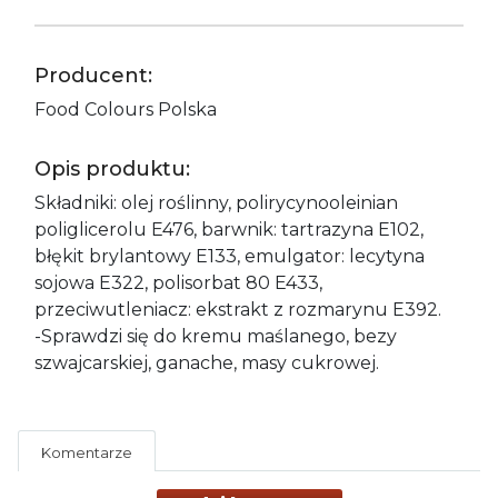
Producent:
Food Colours Polska
Opis produktu:
Składniki: olej roślinny, polirycynooleinian
poliglicerolu E476, barwnik: tartrazyna E102,
błękit brylantowy E133, emulgator: lecytyna
sojowa E322, polisorbat 80 E433,
przeciwutleniacz: ekstrakt z rozmarynu E392.
-Sprawdzi się do kremu maślanego, bezy
szwajcarskiej, ganache, masy cukrowej.
Komentarze