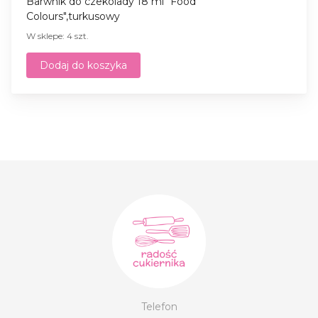
Barwnik do czekolady 18 ml "Food
Colours",turkusowy
W sklepe: 4 szt.
Dodaj do koszyka
Telefon