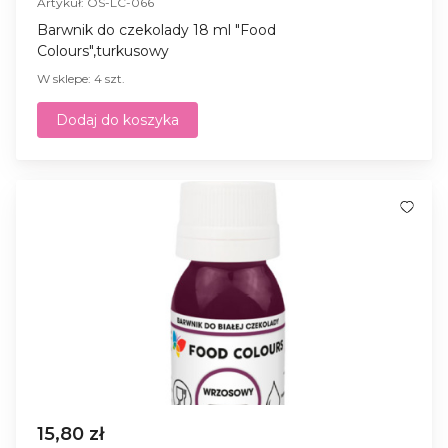
Artykuł: OS-LC-066
Barwnik do czekolady 18 ml "Food
Colours",turkusowy
W sklepe: 4 szt.
Dodaj do koszyka
15,80 zł