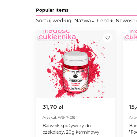
Popular Items
Sortuj według:
Nazwa
Cena
Nowość
31,70 zł
15
Artykuł: WS-P-218
Arty
Barwnik spożywczy do
Bar
czekolady, 20g karminowy
"Fo