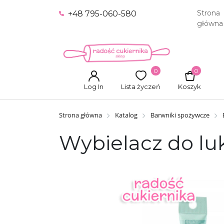
Strona
+48 795-060-580
główna
0
0
Log In
Lista życzeń
Koszyk
Strona główna
Katalog
Barwniki spożywcze
Wybielacz do luk