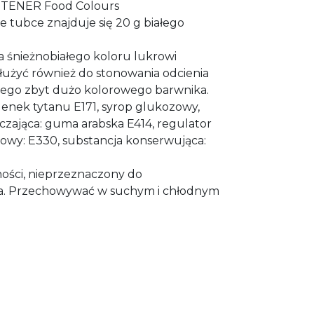
ITENER Food Colours
e tubce znajduje się 20 g białego
a śnieżnobiałego koloru lukrowi
użyć również do stonowania odcienia
iego zbyt dużo kolorowego barwnika.
lenek tytanu E171, syrop glukozowy,
czająca: guma arabska E414, regulator
owy: E330, substancja konserwująca:
ości, nieprzeznaczony do
a. Przechowywać w suchym i chłodnym