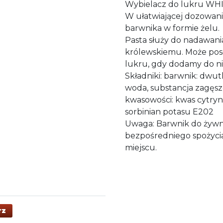
Wybielacz do lukru WH
W ułatwiającej dozowani
barwnika w formie żelu.
Pasta służy do nadawani
królewskiemu. Może posł
lukru, gdy dodamy do n
Składniki: barwnik: dwut
woda, substancja zagęsz
kwasowości: kwas cytryn
sorbinian potasu E202
Uwaga: Barwnik do żywn
bezpośredniego spożyci
miejscu.
rz