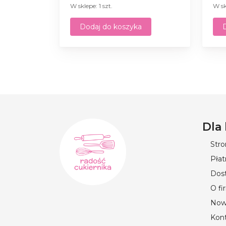
W sklepe: 1 szt.
W sk
Dodaj do koszyka
Dla
Str
Płat
Dos
O fi
Now
Kon