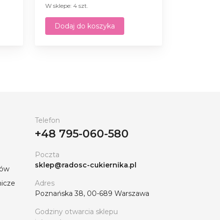
W sklepe: 4 szt.
Dodaj do koszyka
Telefon
+48 795-060-580
Poczta
sklep@radosc-cukiernika.pl
tów
nicze
Adres
Poznańska 38, 00-689 Warszawa
Godziny otwarcia sklepu