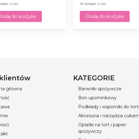
lepe: 4 szt.
W sklepe: 4 szt.
Dodaj do koszyka
Dodaj do koszyka
 klientów
KATEGORIE
ona główna
Barwniki spożywcze
ność
Bon upominkowy
tawa
Podkłady i wsporniki do tor
rmie
Akcesoria i narzędzia cukier
ośći
Opłatki na tort i papier
spożywczy
takt