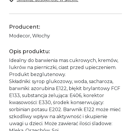
Producent:
Modecor, Włochy
Opis produktu:
Idealny do barwienia mas cukrowych, kremów,
lukrów na pierniczki, ciast przed upieczeniem.
Produkt bezglutenowy.
Składniki: syrop glukozowy, woda, sacharoza,
barwniki: azorubina E122, błękit brylantowy FCF
E133, substancja żelująca: E406, korektor
kwasowości: E330, środek konserwujący:
sorbinian potasu E202. Barwnik E122 może mieć
szkodliwy wpływ na aktywność i skupienie
uwagi u dzieci. Może zawierać ilości śladowe:
Mleka, Orzechów, Soi.