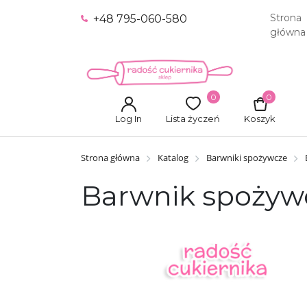
Strona
+48 795-060-580
główna
0
0
Log In
Lista życzeń
Koszyk
Strona główna
Katalog
Barwniki spożywcze
Barwnik spożywc