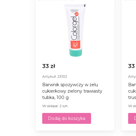
33 zł
33
Artykuł: 23132
Arty
Barwnik spożywczy w żelu
Bar
cukierkowy zielony trawiasty
cuk
tubka, 100 g
tru
W sklepe: 2 szt.
W sk
Dodaj do koszyka