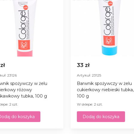
 zł
33 zł
kuł: 23126
Artykuł: 23125
wnik spożywczy w żelu
Barwnik spożywczy w żelu
ierkowy różowy
cukierkowy niebieski tubka,
skawkowy tubka, 100 g
100 g
lepe: 2 szt.
W sklepe: 2 szt.
Dodaj do koszyka
Dodaj do koszyka