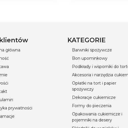
 klientów
KATEGORIE
ona główna
Barwniki spożywcze
ność
Bon upominkowy
tawa
Podkłady i wsporniki do tor
rmie
Akcesoria i narzędzia cukier
ośći
Opłatki na tort i papier
spożywczy
takt
Dekoracje cukiernicze
ulamin
Formy do pieczenia
tyka prywatności
Opakowania cukiernicze i
lamacje
pojemniki na desery