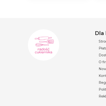
Dla
Str
Płat
Dos
O fi
Now
Kon
Reg
Poli
Rek