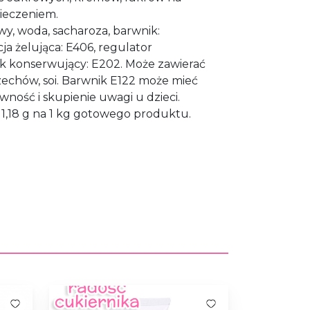
pieczeniem.
wy, woda, sacharoza, barwnik:
ja żelująca: E406, regulator
k konserwujący: E202. Może zawierać
rzechów, soi. Barwnik E122 może mieć
ność i skupienie uwagi u dzieci.
1,18 g na 1 kg gotowego produktu.