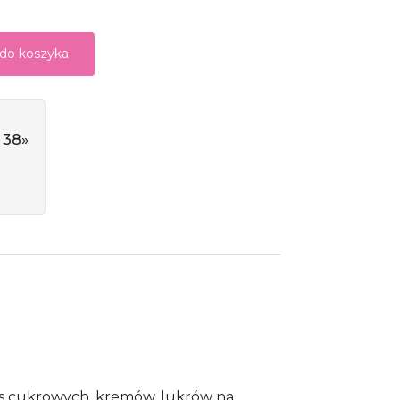
 do koszyka
 38»
as cukrowych, kremów, lukrów na