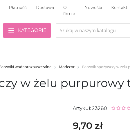
Płatność
Dostawa
O
Nowośći
Kontakt
firmie
KATEGORIE
Barwniki wodnorozpuszczalne
Modecor
Barwnik spożywczy w żelu 
zy w żelu purpurowy t
Artykuł: 23280
9,70 zł