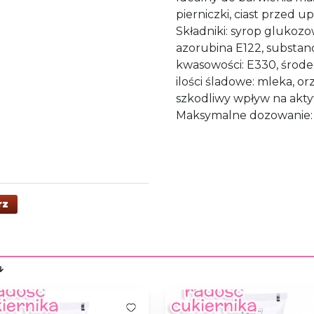
pierniczki, ciast przed u
Składniki: syrop glukozo
azorubina E122, substanc
kwasowości: E330, środe
ilości śladowe: mleka, o
szkodliwy wpływ na aktyw
Maksymalne dozowanie: 
rz