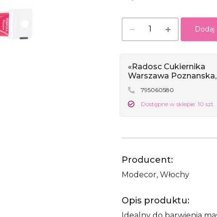
Dodaj
«Radosc Cukiernika
Warszawa Poznanska,
795060580
Dostępne w sklepie: 10 szt.
Producent:
Modecor, Włochy
Opis produktu:
Idealny do barwienia m