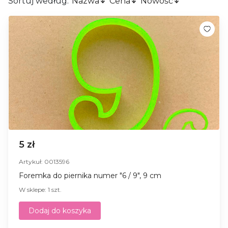
Sortuj według:
Nazwa
Cena
Nowość
5 zł
Artykuł: 0013596
Foremka do piernika numer "6 / 9", 9 cm
W sklepe: 1 szt.
Dodaj do koszyka