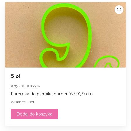
5 zł
Artykuł: 0013596
Foremka do piernika numer "6 / 9", 9 cm
W sklepe: 1 szt.
Dodaj do koszyka