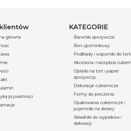
 klientów
KATEGORIE
ona główna
Barwniki spożywcze
ność
Bon upominkowy
tawa
Podkłady i wsporniki do tor
rmie
Akcesoria i narzędzia cukier
ośći
Opłatki na tort i papier
spożywczy
takt
Dekoracje cukiernicze
ulamin
Formy do pieczenia
tyka prywatności
Opakowania cukiernicze i
lamacje
pojemniki na desery
Składniki do wypieków i
dekoracji