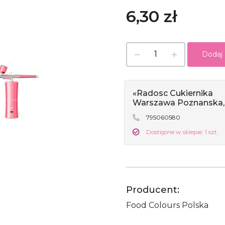
6,30 zł
Dodaj
«Radosc Cukiernika
Warszawa Poznanska,
795060580
Dostępne w sklepie: 1 szt.
Producent:
Food Colours Polska