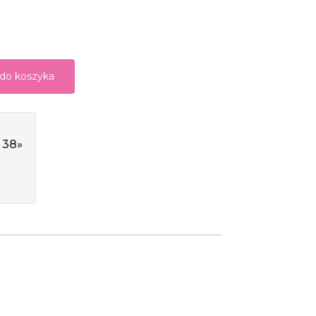
 do koszyka
 38»