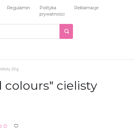
Regulamin
Polityka
Reklamacje
prywatności
elisty 20 g
olours" cielisty