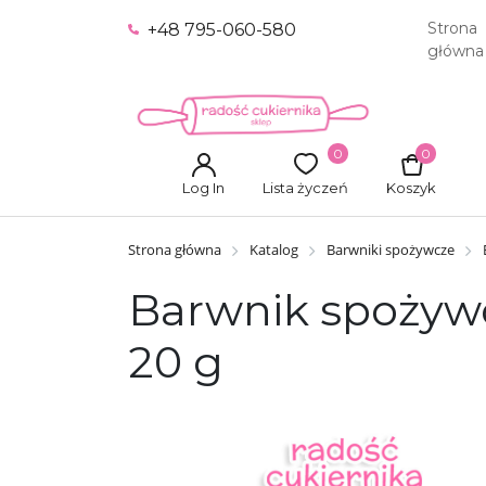
Strona
+48 795-060-580
główna
0
0
Log In
Lista życzeń
Koszyk
Strona główna
Katalog
Barwniki spożywcze
Barwnik spożywcz
20 g