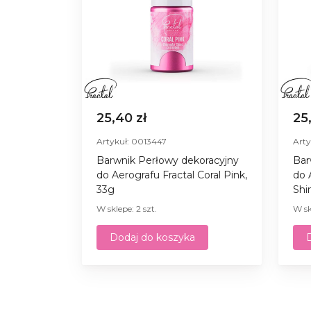
25,40 zł
25
Artykuł: 0013447
Arty
Barwnik Perłowy dekoracyjny
Bar
do Aerografu Fractal Coral Pink,
do 
33g
Shi
W sklepe: 2 szt.
W sk
Dodaj do koszyka