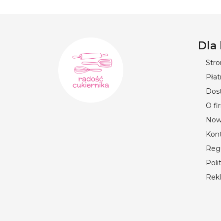
Dla
Str
Płat
Dos
O fi
Now
Kon
Reg
Poli
Rek