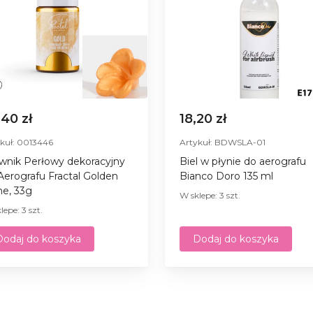
,40 zł
18,20 zł
kuł: 0013446
Artykuł: BDWSLA-01
wnik Perłowy dekoracyjny
Biel w płynie do aerografu
Aerografu Fractal Golden
Bianco Doro 135 ml
ne, 33g
W sklepe: 3 szt.
lepe: 3 szt.
Dodaj do koszyka
Dodaj do koszyka