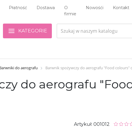
Płatność
Dostawa
O
Nowośći
Kontakt
firmie
KATEGORIE
Barwniki do aerografu
Barwnik spożywczy do aerografu "Food colours" ci
y do aerografu "Food c
Artykuł: 001012