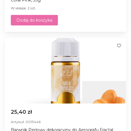
W sklepe: 2 szt.
Dodaj do koszyka
25,40 zł
Artykuł: 0013446
Barwnik Perłowy dekoracyjny do Aerografu Fractal