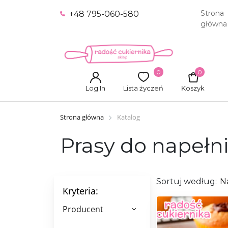
Strona
+48 795-060-580
główna
0
0
Log In
Lista życzeń
Koszyk
Strona główna
Katalog
Prasy do napełn
Sortuj według:
N
Kryteria:
Producent