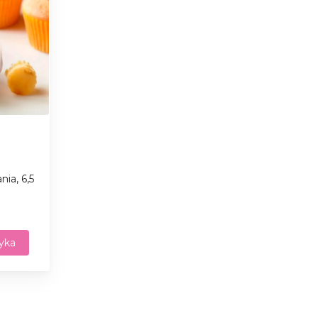
nia, 6,5
yka