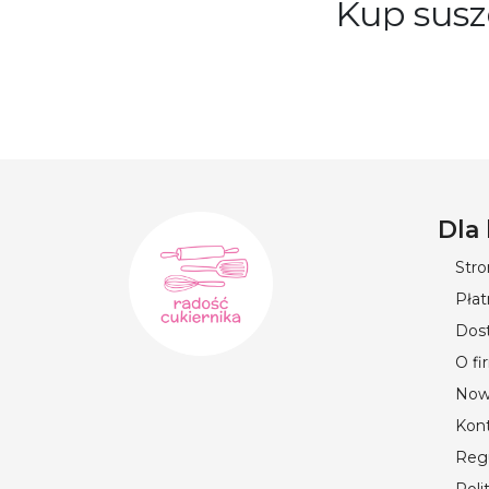
Kup susz
Kup suszone kwia
Cukiernika”. «Rad
zbieranych i susz
bezpieczeństwo s
deserów, napojów
niepowtarzalne ko
zdrowotne – zawie
Dla
odżywcze i piękny
potrzebujesz, by 
Str
Płat
Dos
O fi
Now
Kon
Reg
Poli