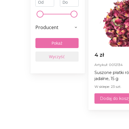
Producent
4 zł
Artykuł: 0012134
Suszone płatki r
jadalne, 15 g
W sklepe: 23 szt.
Dodaj do kosz