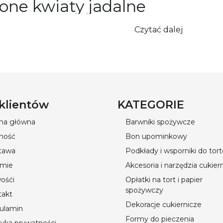
one kwiaty jadalne
ty spożywcze w szerokim wyborze i atrakcyjnych cenac
Czytać dalej
ość Cukiernika» to Twój niezawodny dostawca wysokiej j
onych. Każdy kwiat jest starannie wyselekcjonowany, ab
pożycia. Nasze suszone kwiaty będą doskonałym dodatki
 czy herbat. Każdy kwiat ma unikalny smak i aromat, d
mpozycje kulinarne. Używanie kwiatów spożywczych to ni
rają witaminy, minerały i antyoksydanty. Dodaj je do swo
 klientów
KATEGORIE
 wygląd. Nie trać czasu na szukanie – w „Radości Cukier
urzeczywistnić swoje kulinarne pomysły.
ona główna
Barwniki spożywcze
ność
Bon upominkowy
tawa
Podkłady i wsporniki do tor
rmie
Akcesoria i narzędzia cukier
ośći
Opłatki na tort i papier
spożywczy
takt
Dekoracje cukiernicze
ulamin
Formy do pieczenia
tyka prywatności