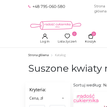
Strona
+48 795-060-580
główna
0
0
Log In
Lista życzeń
Koszyk
Strona główna
Katalog
Suszone kwiaty 
Sortuj według:
N
Kryteria:
Сena, zł