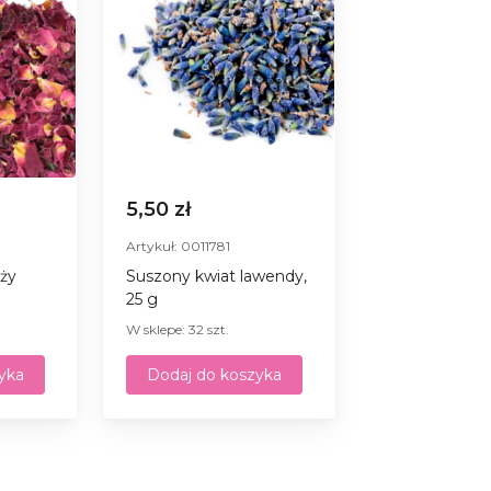
5,50 zł
Artykuł: 0011781
óży
Suszony kwiat lawendy,
25 g
W sklepe: 32 szt.
yka
Dodaj do koszyka