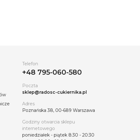
h w sklepie internetowym „Radość
akości jadalnych kwiatów, starannie
y zagwarantować jego świeżość, aromat i
em do Twoich kulinarnych arcydzieł –
zięki czemu możesz tworzyć
e tylko estetyka, ale i korzyści
ich dań, aby wzbogacić je o wartości
Telefon
nika” znajdziesz wszystko, czego
+48 795-060-580
Poczta
sklep@radosc-cukiernika.pl
tów
nicze
Adres
Poznańska 38, 00-689 Warszawa
Godziny otwarcia sklepu
internetowego
poniedziałek - piątek 8:30 - 20:30