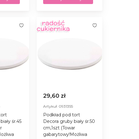
29,60 zł
4
Artykuł: 0931355
ort
Podkład pod tort
biały śr.45
Decora gruby biały śr.50
r
cm,1szt (Towar
ożliwa
gabarytowy!Możliwa