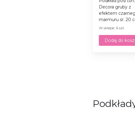
Podkład pod tort
Decora gruby z
efektem czarne
marmuru śr. 20 c
W sklepe: 6 szt.
Dodaj do kosz
Podkłady
Zamówienie podkł
Jesteś cukierniki