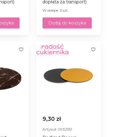
nsport)
dopłata za transport)
W sklepe: 5 szt.
oszyka
Dodaj do koszyka
9,30 zł
Artykuł: 0932551