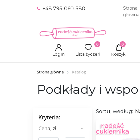
Strona
+48 795-060-580
główna
0
0
Log In
Lista życzeń
Koszyk
Strona główna
Katalog
Podkłady i wspor
Sortuj według:
N
Kryteria:
Сena, zł