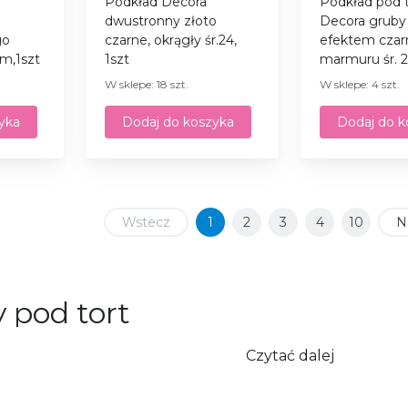
Podkład Decora
Podkład pod t
dwustronny złoto
Decora gruby
go
czarne, okrągły śr.24,
efektem cza
m,1szt
1szt
marmuru śr. 2
W sklepe: 18 szt.
W sklepe: 4 szt.
yka
Dodaj do koszyka
Dodaj do k
Wstecz
1
2
3
4
10
N
 pod tort
adów pod tort w Polsce – szybko i łatwo z internetowy
Czytać dalej
em i regularnie potrzebujesz wysokiej jakości podkłady po