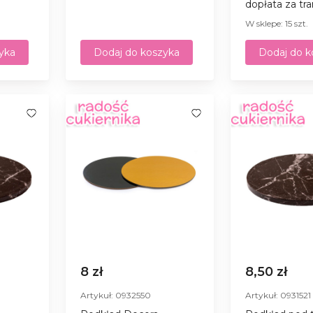
dopłata za tra
W sklepe: 15 szt.
yka
Dodaj do koszyka
Dodaj do k
8 zł
8,50 zł
Artykuł: 0932550
Artykuł: 0931521