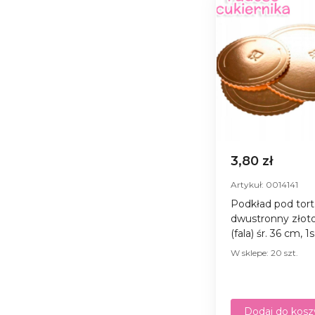
3,80 zł
Artykuł: 0014141
Podkład pod tort
dwustronny złoto
(fala) śr. 36 cm, 1
W sklepe: 20 szt.
Dodaj do kosz