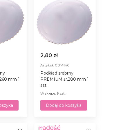
2,80 zł
9
Artykuł: 0014140
rny
Podkład srebrny
260 mm 1
PREMIUM śr.280 mm 1
szt.
W sklepe: 9 szt.
oszyka
Dodaj do koszyka