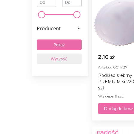
Producent
2,10 zł
Artykuł: 0014137
Podkład srebrny
PREMIUM śr.22
szt.
W sklepe: 9 szt.
Dodaj do kosz