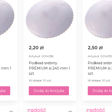
2,20 zł
2,50 zł
Artykuł: 0014138
Artykuł: 001413
Podkład srebrny
Podkład sreb
0 mm 1
PREMIUM śr.240 mm 1
PREMIUM śr.
szt.
szt.
W sklepe: 10 szt.
W sklepe: 10 szt.
yka
Dodaj do koszyka
Dodaj do k