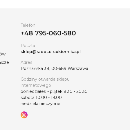
i wybór podkładów do tortów w
Telefon
arach, kształtach i grubościach – od
+48 795-060-580
o, czego potrzebujesz do swoich wyrobów
Poczta
iecznych materiałów. Charakteryzują się
sklep@radosc-cukiernika.pl
tów
nicze
Adres
ostarczenie w najkrótszym możliwym
Poznańska 38, 00-689 Warszawa
procesów biznesowych, oferujemy
Godziny otwarcia sklepu
internetowego
poniedziałek - piątek 8:30 - 20:30
owiedzieć na Twoje pytania, pomóc w
sobota 10:00 - 19:00
niedziela nieczynne
zybką dostawą. Zapraszamy!