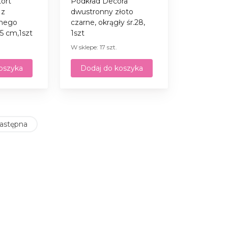
ort
Podkład Decora
 z
dwustronny złoto
rnego
czarne, okrągły śr.28,
5 cm,1szt
1szt
W sklepe: 17 szt.
oszyka
Dodaj do koszyka
astępna
m sklepem “Radość Cukiernika”!
d torty? W takim razie trafiłeś we