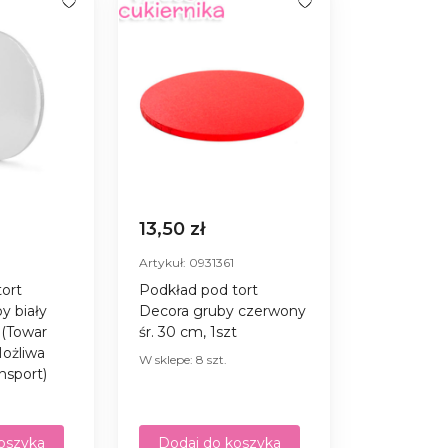
13,50 zł
Artykuł: 0931361
ort
Podkład pod tort
y biały
Decora gruby czerwony
 (Towar
śr. 30 cm, 1szt
ożliwa
W sklepe: 8 szt.
nsport)
oszyka
Dodaj do koszyka