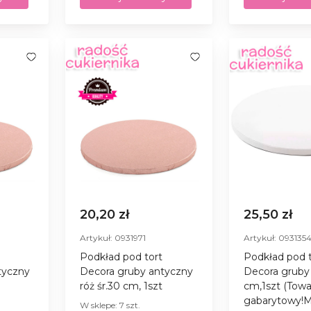
20,20 zł
25,50 zł
Artykuł: 0931971
Artykuł: 093135
Podkład pod tort
Podkład pod t
tyczny
Decora gruby antyczny
Decora gruby 
róż śr.30 cm, 1szt
cm,1szt (Towa
gabarytowy!M
W sklepe: 7 szt.