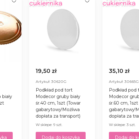
19,50 zł
35,10 zł
Artykuł: 30620G
Artykuł: 30665G
Podkład pod tort
Podkład pod t
 biały
Modecor gruby biały
Modecor grub
szt
śr.40 cm, 1szt (Towar
śr.60 cm, 1szt
gabarytowy!Możliwa
gabarytowy!M
dopłata za transport)
dopłata za tra
W sklepe: 9 szt.
W sklepe: 3 szt.
yka
Dodaj do koszyka
Dodaj do k