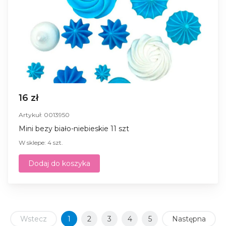
16 zł
Artykuł: 0013950
Mini bezy biało-niebieskie 11 szt
W sklepe: 4 szt.
Dodaj do koszyka
Wstecz
1
2
3
4
5
Następna