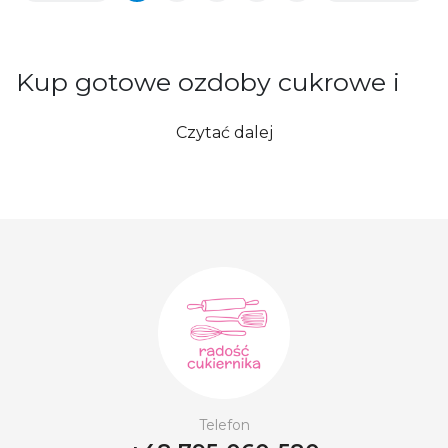
Kup gotowe ozdoby cukrowe i
czekoladowe
Czytać dalej
Z internetowym sklepem „Radość cukiernika”
każde ciasto stanie się prawdziwym dziełem sztuki.
Aby zrealizować Twoje najbardziej kolorowe,
kreatywne i odważne pomysły na torty i desery na
specjalne okazje, oferujemy gotowe dekoracje
cukrowe. Lekkie bezy, kolorowe kwiaty i wszelkiego
rodzaju przestrzenne figurki pomogą pięknie
udekorować Twoje wypieki i uczynić je
niezapomnianym prezentem na uroczystości. Nasz
zespół nieustannie aktualizuje ofertę, śledząc
najnowsze trendy w cukiernictwie, abyś mógł
zaskoczyć swoich gości oryginalnymi i smacznymi
Telefon
rozwiązaniami. Dekoracje cukrowe nadają się nie