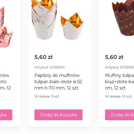
5,60 zł
5,60 zł
Artykuł: 0013990
Artykuł: 0013513
finów
Papiloty do muffinów
Muffiny tulip
łoto
tulipan biało-złote śr.52
brąz+złote kw
m, 12
mm h-70 mm, 12 szt.
сm, 12 szt
W sklepe: 5 szt.
W sklepe: 10 szt.
yka
Dodaj do koszyka
Dodaj do k