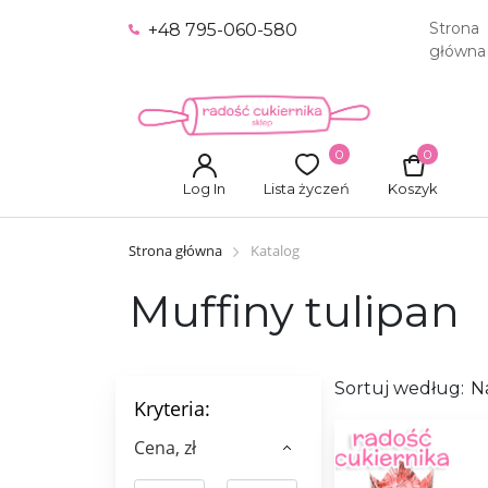
Strona
+48 795-060-580
główna
0
0
Log In
Lista życzeń
Koszyk
Strona główna
Katalog
Muffiny tulipan
Sortuj według:
N
Kryteria:
Сena, zł