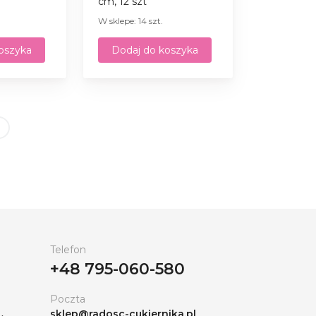
сm, 12 szt
W sklepe: 14 szt.
oszyka
Dodaj do koszyka
Telefon
+48 795-060-580
Poczta
sklep@radosc-cukiernika.pl