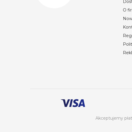
Dos
O fi
Now
Kon
Reg
Poli
Rek
Akceptujemy płatn