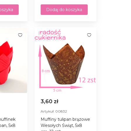
oszyka
Dodaj do koszyka
3,60 zł
Artykuł: 00832
muffinek
Muffiny tulipan brązowe
pan, 5х8
Wesołych Świąt, 5х8