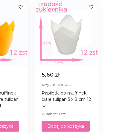
5,60 zł
6
Artykuł: 0012497
muffinek
Papilotki do muffinek
 tulipan
białe tulipan 5 x 8 сm 12
t
szt
W sklepe: 1 szt.
oszyka
Dodaj do koszyka