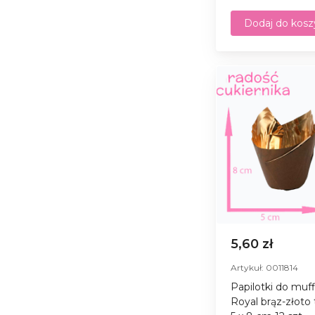
Dodaj do kosz
5,60 zł
Artykuł: 0011814
Papilotki do muf
Royal brąz-złoto 