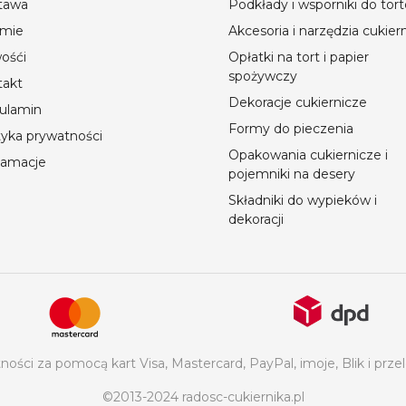
tawa
Podkłady i wsporniki do tor
rmie
Akcesoria i narzędzia cukier
ośći
Opłatki na tort i papier
spożywczy
takt
Dekoracje cukiernicze
ulamin
Formy do pieczenia
tyka prywatności
Opakowania cukiernicze i
lamacje
pojemniki na desery
Składniki do wypieków i
dekoracji
ości za pomocą kart Visa, Mastercard, PayPal, imoje, Blik i p
©2013-2024 radosc-cukiernika.pl