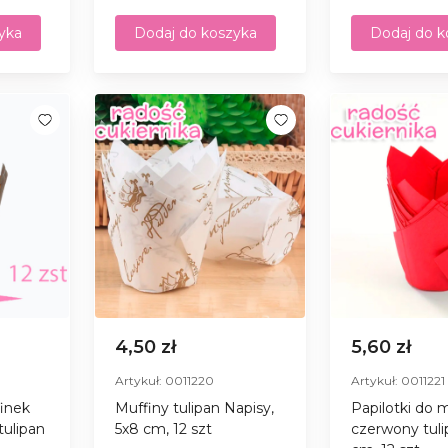
yka
Dodaj do koszyka
Dodaj do k
4,50 zł
5,60 zł
Artykuł: 0011220
Artykuł: 0011221
finek
Muffiny tulipan Napisy,
Papilotki do 
tulipan
5х8 сm, 12 szt
czerwony tuli