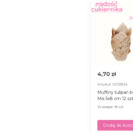
4,70 zł
Artykuł: 0012834
Muffiny tulipan 
Miś 5х8 сm 12 sz
W sklepe: 18 szt.
Dodaj do kosz