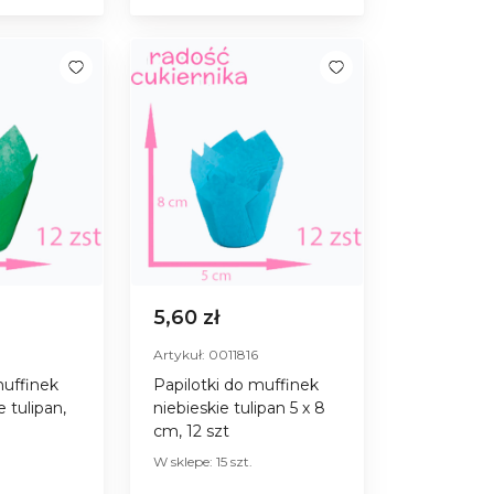
5,60 zł
Artykuł: 0011816
muffinek
Papilotki do muffinek
 tulipan,
niebieskie tulipan 5 х 8
t
сm, 12 szt
W sklepe: 15 szt.