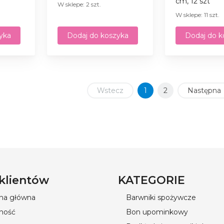
сm, 12 szt
W sklepe: 2 szt.
W sklepe: 11 szt.
yka
Dodaj do koszyka
Dodaj do k
Wstecz
1
2
Następna
 klientów
KATEGORIE
ona główna
Barwniki spożywcze
ność
Bon upominkowy