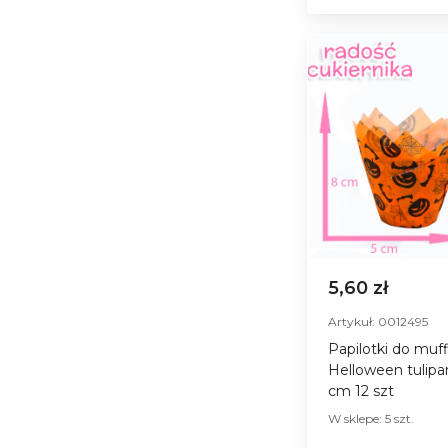
5,60 zł
Artykuł: 0012495
Papilotki do muf
Helloween tulipan
сm 12 szt
W sklepe: 5 szt.