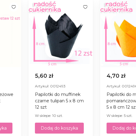
5,60 zł
4,70 zł
Artykuł: 0012493
Artykuł: 001249
beżowe
Papilotki do muffinek
Papilotki do 
t
czarne tulipan 5 х 8 сm
pomarańczowe
12 szt
5 х 8 сm 12 sz
W sklepe: 10 szt.
W sklepe: 5 szt.
yka
Dodaj do koszyka
Dodaj do k