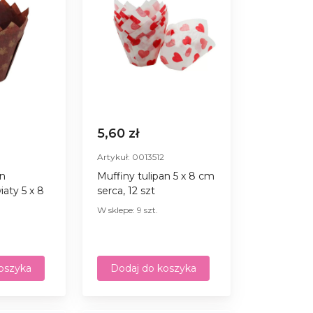
5,60 zł
Artykuł: 0013512
an
Muffiny tulipan 5 х 8 сm
iaty 5 х 8
serca, 12 szt
W sklepe: 9 szt.
oszyka
Dodaj do koszyka