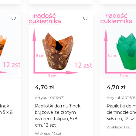
4,70 zł
4,70 zł
Artykuł: 0012471
Artykuł: 0011815
finek
Papilotki do muffinek
Papilotki do 
 5 х 8
brązowe ze złotym
ciemnozielone
wzorem tulipan, 5х8
5х8 сm, 12 sz
сm, 12 szt
W sklepe: 1 szt.
W sklepe: 12 szt.