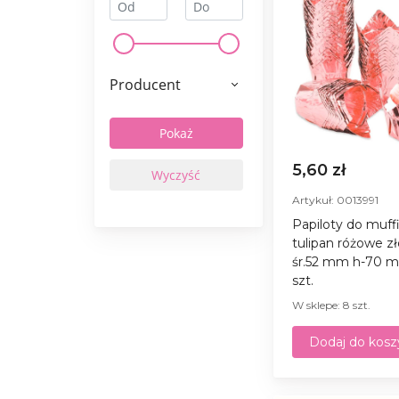
Producent
5,60 zł
Artykuł: 0013991
Papiloty do muf
tulipan różowe z
śr.52 mm h-70 m
szt.
W sklepe: 8 szt.
Dodaj do kosz