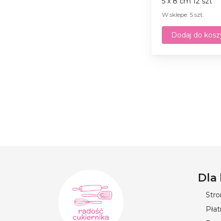
5 х 8 сm 12 szt
W sklepe: 5 szt.
Dodaj do kosz
Dla
Str
Płat