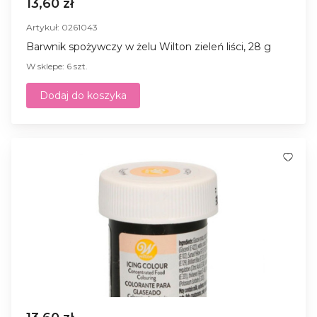
13,60 zł
Artykuł: 0261043
Barwnik spożywczy w żelu Wilton zieleń liści, 28 g
W sklepe: 6 szt.
Dodaj do koszyka