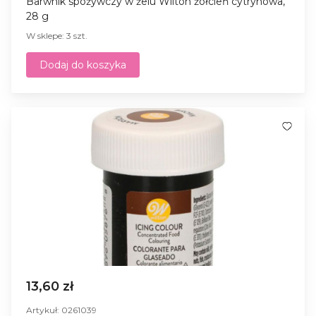
Barwnik spożywczy w żelu Wilton żółcień cytrynowa,
28 g
W sklepe: 3 szt.
Dodaj do koszyka
13,60 zł
Artykuł: 0261039