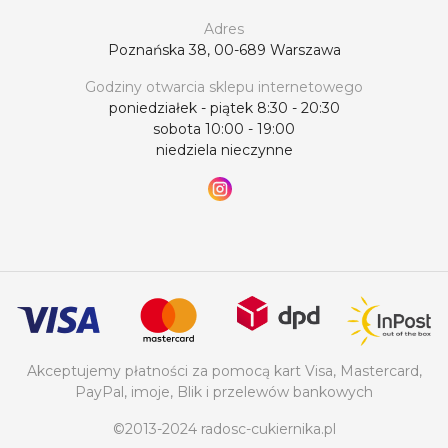
Cukiernika” znajdziesz wszystko, czego
Adres
potrzebujesz, aby Twoje desery wyglądały równie
Poznańska 38, 00-689 Warszawa
zachwycająco, jak smakują.
Godziny otwarcia sklepu internetowego
poniedziałek - piątek 8:30 - 20:30
sobota 10:00 - 19:00
niedziela nieczynne
Akceptujemy płatności za pomocą kart Visa, Mastercard,
PayPal, imoje, Blik i przelewów bankowych
©2013-2024 radosc-cukiernika.pl