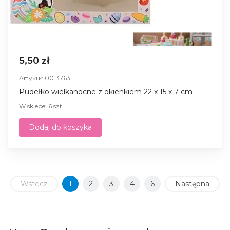
5,50 zł
Artykuł: 0013763
Pudełko wielkanocne z okienkiem 22 x 15 x 7 cm
W sklepe: 6 szt.
Dodaj do koszyka
Wstecz
1
2
3
4
6
Następna