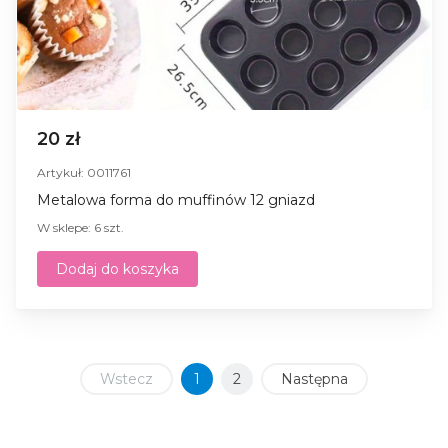
20 zł
Artykuł: 0011761
Metalowa forma do muffinów 12 gniazd
W sklepe: 6 szt.
Dodaj do koszyka
Wstecz
1
2
Następna