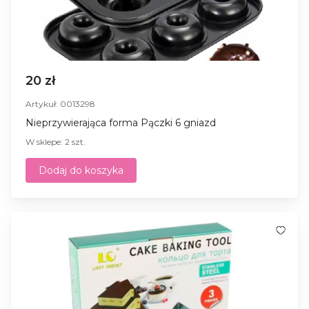
20 zł
Artykuł: 0013298
Nieprzywierająca forma Pączki 6 gniazd
W sklepe: 2 szt.
Dodaj do koszyka