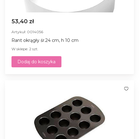
53,40 zł
Artykuł: 0014056
Rant okrągły śr.24 cm, h 10 cm
W sklepe: 2 szt.
Dodaj do koszyka