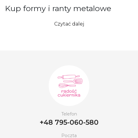
Kup formy i ranty metalowe
Metalowe formy do pieczenia dostępne w sklepie
Czytać dalej
„Radość Cukiernika” to gwarancja trwałości,
równomiernego rozprowadzania ciepła i odporności
na odkształcenia. Idealnie sprawdzą się do
biszkoptów, ciast, babek i innych deserów. Ranty do
tortów pozwalają uzyskać równe brzegi i
profesjonalny wygląd wypieków. Dostępne są w
wielu rozmiarach i kształtach, wykonane z
bezpiecznych i trwałych materiałów. Oferujemy
szeroki wybór, atrakcyjne ceny i szybką dostawę na
terenie całej Polski. Nasi doradcy chętnie pomogą w
wyborze.
Telefon
+48 795-060-580
Poczta