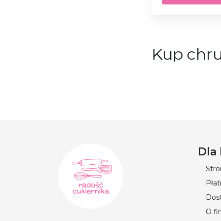
Kup chru
Rynek dekoracji c
savoiardi i krusz
wykonane są ze zb
musów czy po pro
Cukiernika”. Reg
wyborze.
Dla
Str
Płat
Dos
O fi