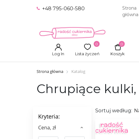
Strona
+48 795-060-580
główna
0
0
Log In
Lista życzeń
Koszyk
Strona główna
Katalog
Chrupiące kulki,
Sortuj według:
N
Kryteria:
Сena, zł