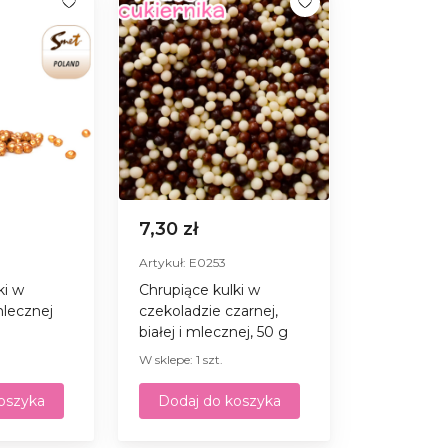
7,30 zł
Artykuł: E0253
ki w
Chrupiące kulki w
mlecznej
czekoladzie czarnej,
białej i mlecznej, 50 g
W sklepe: 1 szt.
oszyka
Dodaj do koszyka