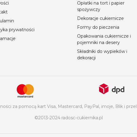
ośći
Opłatki na tort i papier
spożywczy
takt
Dekoracje cukiernicze
ulamin
Formy do pieczenia
tyka prywatności
Opakowania cukiernicze i
lamacje
pojemniki na desery
Składniki do wypieków i
dekoracji
ości za pomocą kart Visa, Mastercard, PayPal, imoje, Blik i p
©2013-2024 radosc-cukiernika.pl