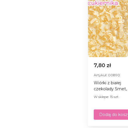
7,80 zł
Artykuł: 00890
Wiórki z białej
czekolady Smet,
W sklepe: 15 szt.
Dodaj do kosz