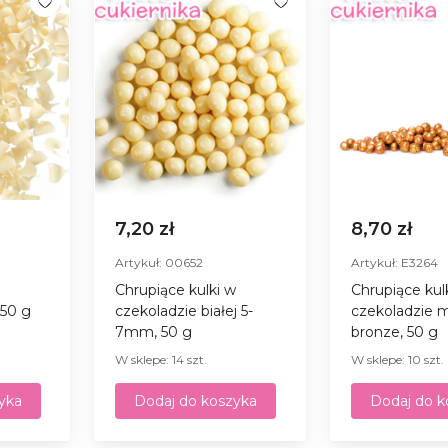
7,20 zł
8,70 zł
Artykuł: 00652
Artykuł: E3264
Chrupiące kulki w
Chrupiące kul
 50 g
czekoladzie białej 5-
czekoladzie 
7mm, 50 g
bronze, 50 g
W sklepe: 14 szt.
W sklepe: 10 szt.
yka
Dodaj do koszyka
Dodaj do k