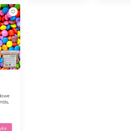
adowe
tils,
yka