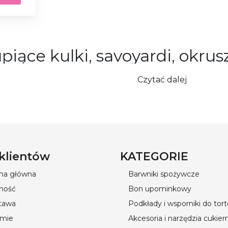
piące kulki, savoyardi, okrus
ukierniczych oferuje mnóstwo opcji, a my szczególnie po
Czytać dalej
onkę waflową. To nie tylko atrakcyjna ozdoba, ale też zd
óż i są niskocukrowe – idealne zarówno dla dzieci, jak i
stu jako zdrową przekąskę. Kupuj wysokiej jakości pro
ularnie poszerzamy nasz asortyment i organizujemy pro
 klientów
KATEGORIE
ona główna
Barwniki spożywcze
ność
Bon upominkowy
tawa
Podkłady i wsporniki do tor
rmie
Akcesoria i narzędzia cukier