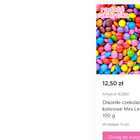
12,50 zł
Artykuł: E2550
Drażetki czekol
kolorowe Mini Len
100 g
W sklepe: 11 szt.
Dodaj do kosz