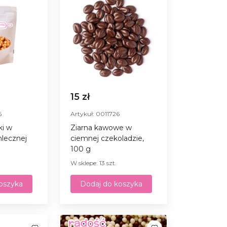
15 zł
6
Artykuł: 0011726
ki w
Ziarna kawowe w
mlecznej
ciemnej czekoladzie,
100 g
W sklepe: 13 szt.
oszyka
Dodaj do koszyka