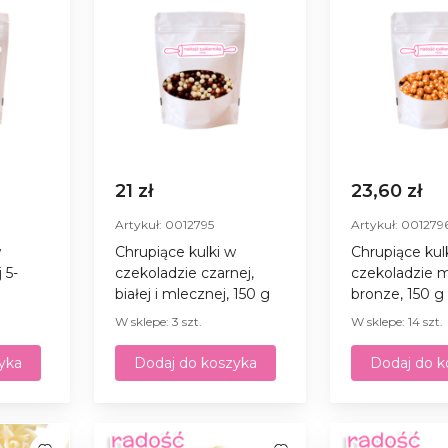
21 zł
23,60 zł
Artykuł: 0012795
Artykuł: 001279
w
Chrupiące kulki w
Chrupiące kul
 5-
czekoladzie czarnej,
czekoladzie 
białej i mlecznej, 150 g
bronze, 150 g
W sklepe: 3 szt.
W sklepe: 14 szt.
yka
Dodaj do koszyka
Dodaj do k