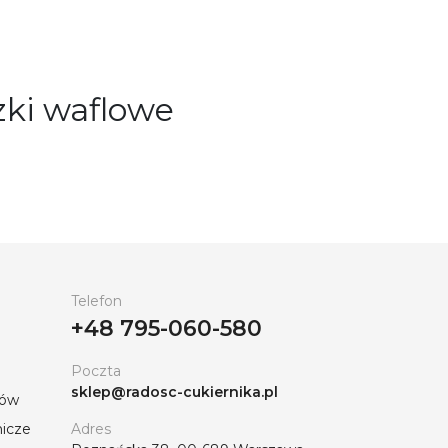
zki waflowe
lecamy chrupiące kulki (crispies),
rowy i smaczny dodatek. Produkty te
 dorosłych. Możesz ich użyć do deserów,
dukty w atrakcyjnych cenach w „Radości
mocje. Nasi doradcy chętnie pomogą w
Telefon
+48 795-060-580
Poczta
sklep@radosc-cukiernika.pl
tów
nicze
Adres