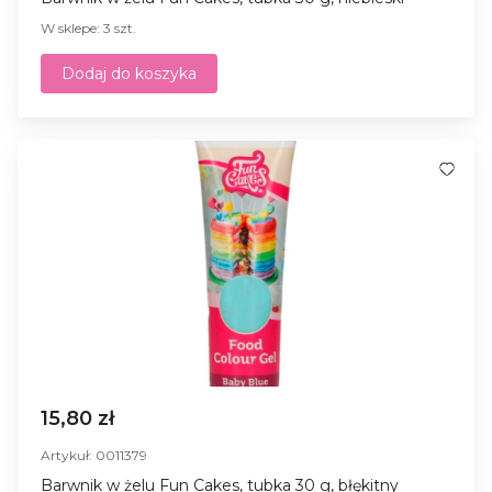
W sklepe: 3 szt.
Dodaj do koszyka
15,80 zł
Artykuł: 0011379
Barwnik w żelu Fun Cakes, tubka 30 g, błękitny