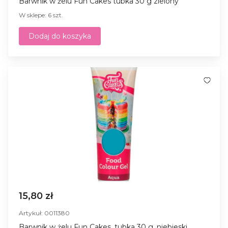
Barwnik w żelu Fun Cakes tubka 30 g zielony
W sklepe: 6 szt.
Dodaj do koszyka
15,80 zł
Artykuł: 0011380
Barwnik w żelu Fun Cakes, tubka 30 g, niebieski