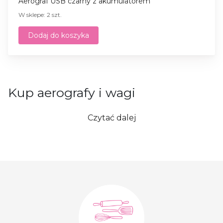
Aerograf USB czarny z akumulatorem
W sklepe: 2 szt.
Dodaj do koszyka
Kup aerografy i wagi
Sklep internetowy „Radość cukiernika” oferuje
Czytać dalej
zakup aerografu, który ułatwia przygotowanie
wypieków. Aerograf w rękach cukiernika staje się
ważnym narzędziem do realizacji kreatywnych
pomysłów. Dzięki niemu można nie tylko tworzyć
intensywne kolory, ale także uzyskiwać piękne
przejścia, które są niemożliwe do osiągnięcia
tradycyjnymi metodami malowania. Wtedy tort
staje się dziełem sztuki, w którym każdy detal jest
wykonany z pasją i miłością. Za pomocą aerografu