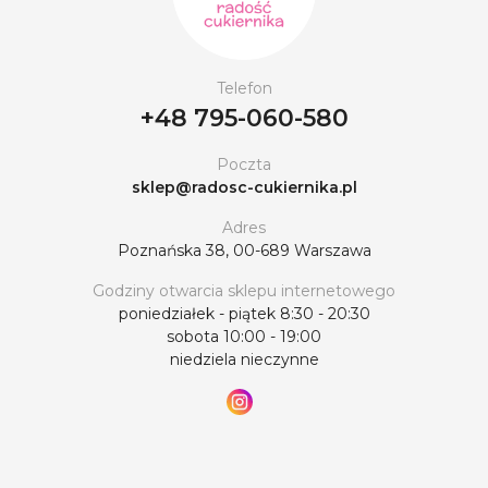
można łatwo zrealizować wszelkie designerskie
pomysły, niezależnie czy to skomplikowane wzory,
czy eleganckie napisy. Otwiera to nowe możliwości
Telefon
dla cukierników, pozwalając im wyróżniać się na tle
+48 795-060-580
konkurencji i oferować klientom coś naprawdę
oryginalnego. Dzięki urządzeniu, jakim jest aerograf,
Poczta
nie trzeba bać się próbować nowych przepisów i
sklep@radosc-cukiernika.pl
dzielić się swoimi dziełami z bliskimi.
Adres
Poznańska 38, 00-689 Warszawa
Godziny otwarcia sklepu internetowego
poniedziałek - piątek 8:30 - 20:30
sobota 10:00 - 19:00
niedziela nieczynne